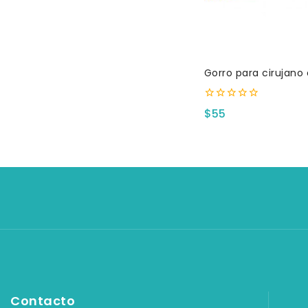
Gorro para cirujan
0
$
55
fuera
de
5
Contacto