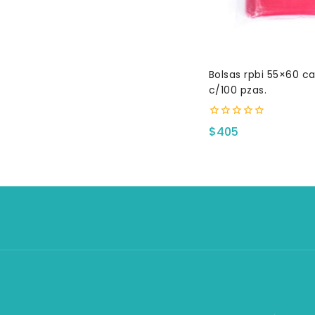
Bolsas rpbi 55×60 cal- 200
c/100 pzas.
0
$
405
fuera
de
5