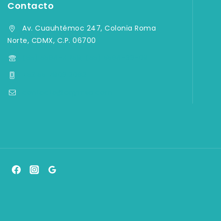
Contacto
Av. Cuauhtémoc 247, Colonia Roma
Norte, CDMX, C.P. 06700
(55) 5584-4759, (55) 5584-33-09
+52 55 7903 2082
contacto@aqymsa.com