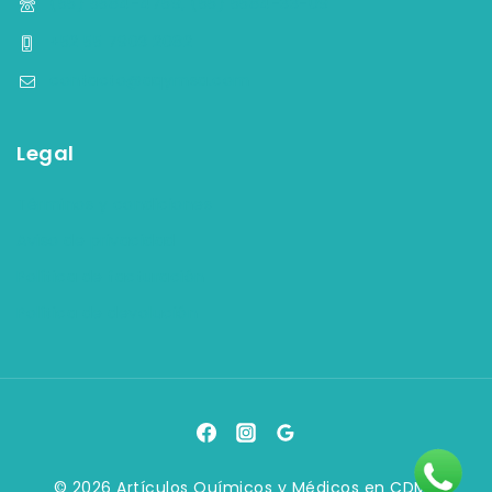
(55) 5584-4759, (55) 5584-33-09
+52 55 7903 2082
contacto@aqymsa.com
Legal
Términos y condiciones
Aviso de privacidad
Política de facturación
Política de devolución
© 2026 Artículos Químicos y Médicos en CDMX