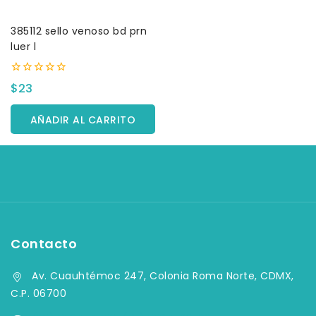
385112 sello venoso bd prn
luer l
0
$
23
fuera
de
5
AÑADIR AL CARRITO
Contacto
Av. Cuauhtémoc 247, Colonia Roma Norte, CDMX,
C.P. 06700