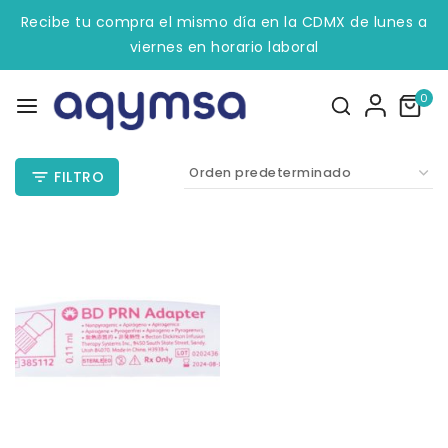
Recibe tu compra el mismo día en la CDMX de lunes a
viernes en horario laboral
0
FILTRO