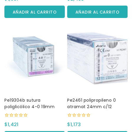
fuera
fuera
de
de
5
5
AÑADIR AL CARRITO
AÑADIR AL CARRITO
Pe19304b sutura
Pe2461 polipropileno 0
poliglicólico 4-0 19mm
atramat 24mm c/12
0
0
$
1,421
$
1,173
fuera
fuera
de
de