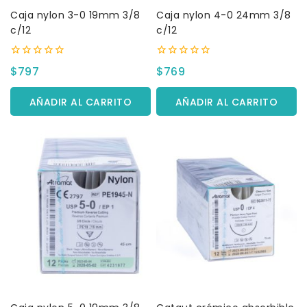
Caja nylon 3-0 19mm 3/8
Caja nylon 4-0 24mm 3/8
c/12
c/12
0
0
$
797
$
769
fuera
fuera
de
de
5
5
AÑADIR AL CARRITO
AÑADIR AL CARRITO