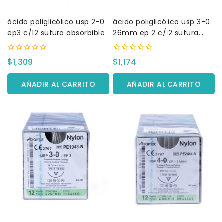
ácido poliglicólico usp 2-0
ácido poliglicólico usp 3-0
ep3 c/12 sutura absorbible
26mm ep 2 c/12 sutura
absorbible
0
0
$
1,309
$
1,174
fuera
fuera
de
de
5
5
AÑADIR AL CARRITO
AÑADIR AL CARRITO