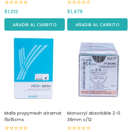
0
0
$
1,012
$
1,479
fuera
fuera
de
de
5
5
AÑADIR AL CARRITO
AÑADIR AL CARRITO
Malla propymesh atramat
Monocryl absorbible 2-0
15x15cms
36mm c/12