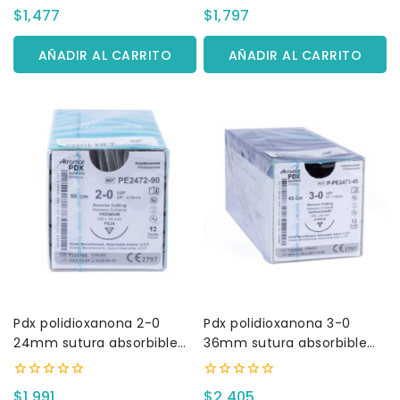
0
0
$
1,477
$
1,797
fuera
fuera
de
de
5
5
AÑADIR AL CARRITO
AÑADIR AL CARRITO
Pdx polidioxanona 2-0
Pdx polidioxanona 3-0
24mm sutura absorbible
36mm sutura absorbible
c/12
c/12
0
0
$
1,991
$
2,405