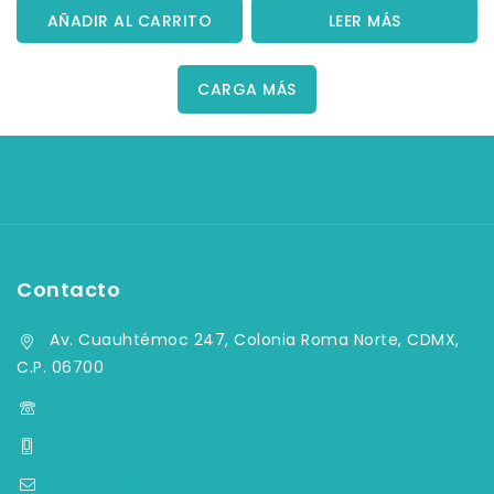
5
5
AÑADIR AL CARRITO
LEER MÁS
CARGA MÁS
Contacto
Av. Cuauhtémoc 247, Colonia Roma Norte, CDMX,
C.P. 06700
(55) 5584-4759, (55) 5584-33-09
+52 55 7903 2082
contacto@aqymsa.com