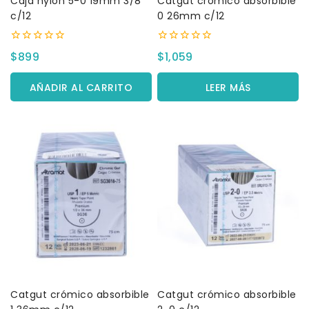
Caja nylon 5-0 19mm 3/8
Catgut crómico absorbible
c/12
0 26mm c/12
0
0
$
899
$
1,059
fuera
fuera
de
de
5
5
AÑADIR AL CARRITO
LEER MÁS
Catgut crómico absorbible
Catgut crómico absorbible