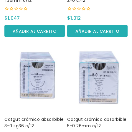
1 36mm c/12
2-0 c/12
0
0
$
1,047
$
1,012
fuera
fuera
de
de
5
5
AÑADIR AL CARRITO
AÑADIR AL CARRITO
Catgut crómico absorbible
Catgut crómico absorbible
3-0 sg36 c/12
5-0 26mm c/12