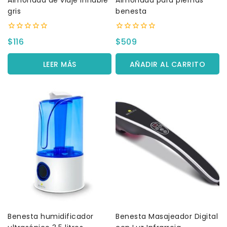
Almohada de viaje inflable
Almohada para piernas
gris
benesta
0
0
$
116
$
509
fuera
fuera
de
de
5
5
LEER MÁS
AÑADIR AL CARRITO
Benesta humidificador
Benesta Masajeador Digital