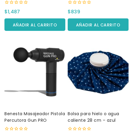
Desmontable
0
0
$
1,487
$
839
fuera
fuera
de
de
5
5
AÑADIR AL CARRITO
AÑADIR AL CARRITO
Benesta Masajeador Pistola
Bolsa para hielo o agua
Percutora Gun PRO
caliente 28 cm – azul