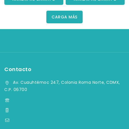
CARGA MÁS
Contacto
Av. Cuauhtémoc 247, Colonia Roma Norte, CDMX,
C.P. 06700
(55) 5584-4759, (55) 5584-33-09
+52 55 7903 2082
contacto@aqymsa.com