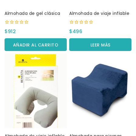
Almohada de gel clásica
Almohada de viaje inflable
0
0
$
912
$
496
fuera
fuera
de
de
5
5
AÑADIR AL CARRITO
LEER MÁS