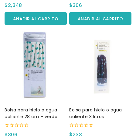
0
0
$
2,348
$
306
fuera
fuera
de
de
5
5
AÑADIR AL CARRITO
AÑADIR AL CARRITO
Bolsa para hielo o agua
Bolsa para hielo o agua
caliente 28 cm – verde
caliente 3 litros
0
0
$
306
$
233