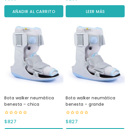
fuera
fuera
de
de
5
5
AÑADIR AL CARRITO
LEER MÁS
Bota walker neumática
Bota walker neumática
benesta – chica
benesta – grande
0
0
$
827
$
827
fuera
fuera
de
de