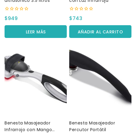
ultrasónico 3.5 litros
con Luz Infrarroja
0
0
$
949
$
743
fuera
fuera
de
de
5
5
LEER MÁS
AÑADIR AL CARRITO
Benesta Masajeador
Benesta Masajeador
Infrarrojo con Mango
Percutor Portátil