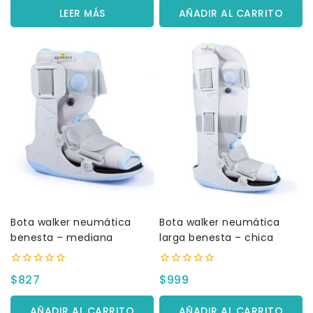
5
5
LEER MÁS
AÑADIR AL CARRITO
Bota walker neumática
Bota walker neumática
benesta – mediana
larga benesta – chica
0
0
$
827
$
999
fuera
fuera
de
de
5
5
AÑADIR AL CARRITO
AÑADIR AL CARRITO