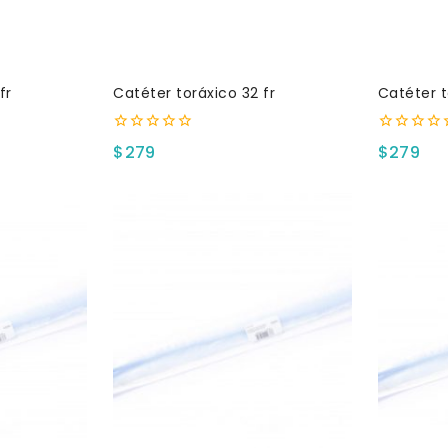
fr
Catéter toráxico 32 fr
Catéter t
0
0
$
279
$
279
fuera
fuera
de
de
5
5