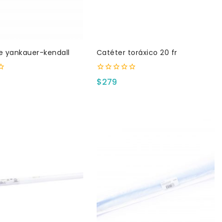
e yankauer-kendall
Catéter toráxico 20 fr
0
$
279
fuera
de
5