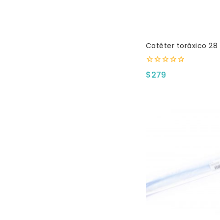
Catéter toráxico 28 
0
$
279
fuera
de
5