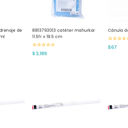
 drenaje de
8813793013 catéter mahurkar
Cánula d
ml
11.5fr x 19.5 cm
0
$
67
fuera
0
$
3,189
de
fuera
5
de
5