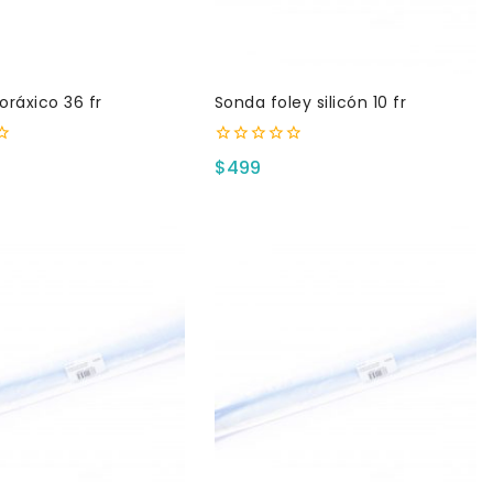
oráxico 36 fr
Sonda foley silicón 10 fr
0
$
499
fuera
de
5