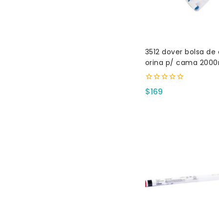
3512 dover bolsa de
orina p/ cama 2000
0
$
169
fuera
de
5