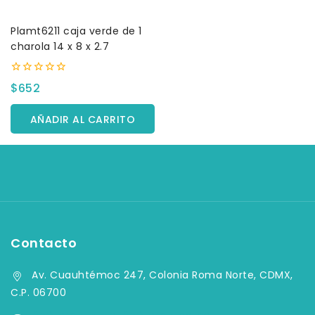
Plamt6211 caja verde de 1
charola 14 x 8 x 2.7
0
$
652
fuera
de
5
AÑADIR AL CARRITO
Contacto
Av. Cuauhtémoc 247, Colonia Roma Norte, CDMX,
C.P. 06700