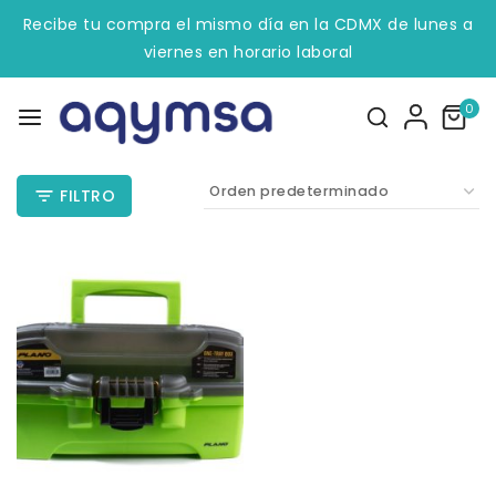
Recibe tu compra el mismo día en la CDMX de lunes a
viernes en horario laboral
0
FILTRO