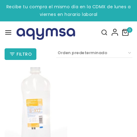
Recibe tu compra el mismo día en la CDMX de lunes a
viernes en horario laboral
0
FILTRO