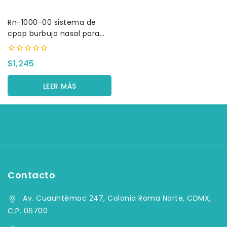
Rn-1000-00 sistema de
cpap burbuja nasal para
infante
0
$
1,245
fuera
de
5
LEER MÁS
Contacto
Av. Cuauhtémoc 247, Colonia Roma Norte, CDMX,
C.P. 06700