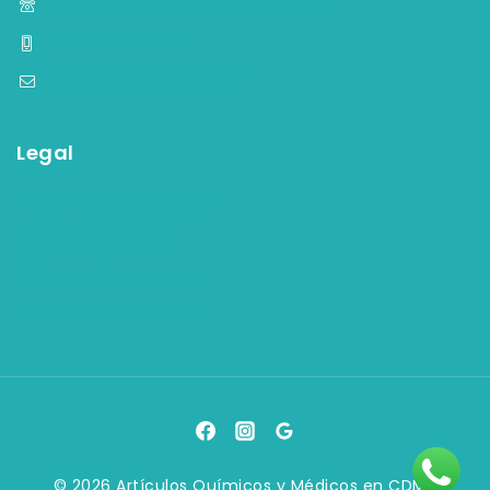
(55) 5584-4759, (55) 5584-33-09
+52 55 7903 2082
contacto@aqymsa.com
Legal
Términos y condiciones
Aviso de privacidad
Política de facturación
Política de devolución
© 2026 Artículos Químicos y Médicos en CDMX