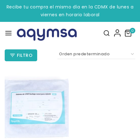
Recibe tu compra el mismo día en la CDMX de lunes a
viernes en horario laboral
0
FILTRO