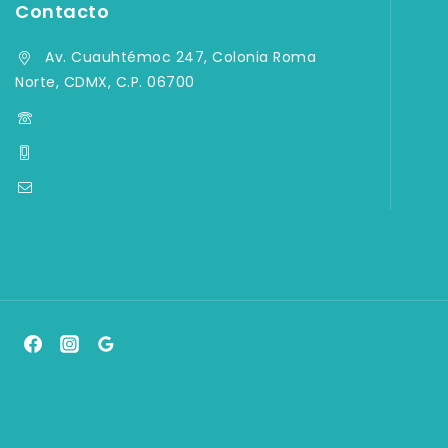
Contacto
Av. Cuauhtémoc 247, Colonia Roma
Norte, CDMX, C.P. 06700
(55) 5584-4759, (55) 5584-33-09
+52 55 7903 2082
contacto@aqymsa.com