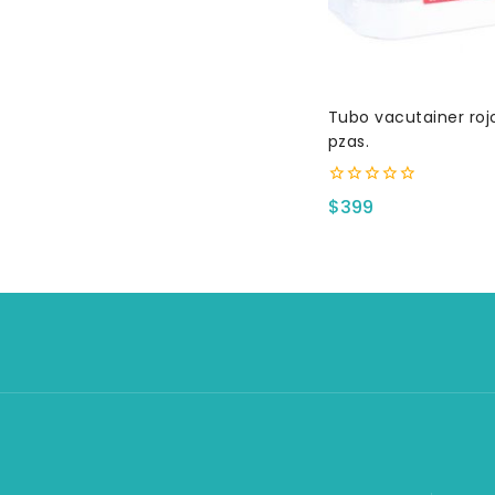
Tubo vacutainer roj
pzas.
0
$
399
fuera
de
5