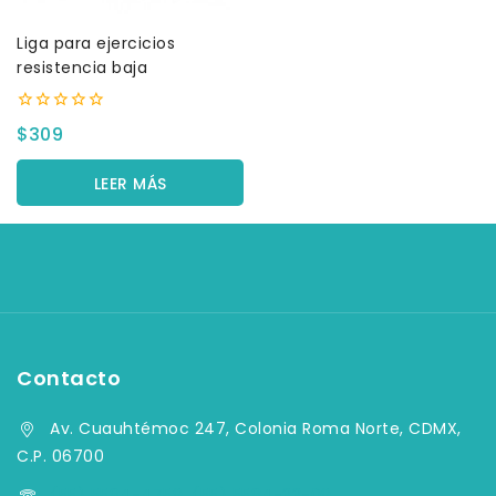
Liga para ejercicios
resistencia baja
0
$
309
fuera
de
5
LEER MÁS
Contacto
Av. Cuauhtémoc 247, Colonia Roma Norte, CDMX,
C.P. 06700
(55) 5584-4759, (55) 5584-33-09