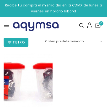
Recibe tu compra el mismo día en la CDMX de lunes a
viernes en horario laboral
0
FILTRO