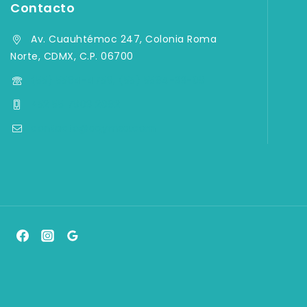
Contacto
Av. Cuauhtémoc 247, Colonia Roma
Norte, CDMX, C.P. 06700
(55) 5584-4759, (55) 5584-33-09
+52 55 7903 2082
contacto@aqymsa.com