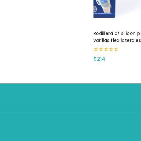
Rodillera c/ silicon p
varillas flex lateral
0
$
214
fuera
de
5