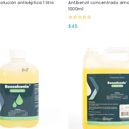
solución antiséptica 1 litro
Antibenzil concentrado amar
1000ml
0
$
45
fuera
de
5