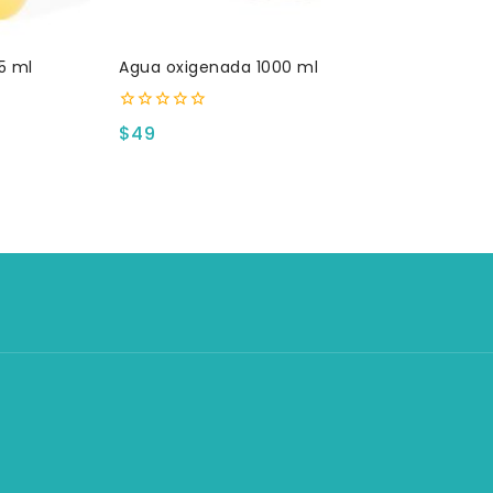
5 ml
Agua oxigenada 1000 ml
0
$
49
fuera
de
5