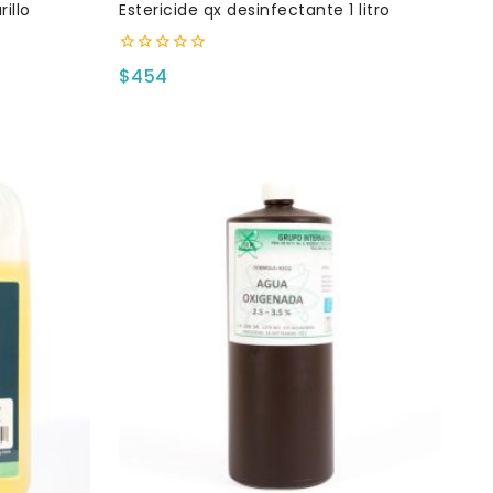
illo
Estericide qx desinfectante 1 litro
0
$
454
fuera
de
5