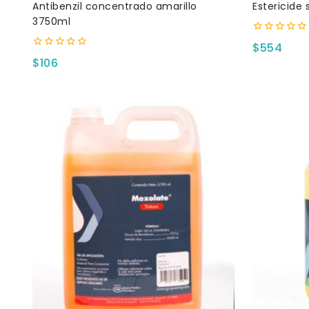
Antibenzil concentrado amarillo
Estericide 
3750ml
0
$
554
fuera
0
$
106
de
fuera
5
de
5