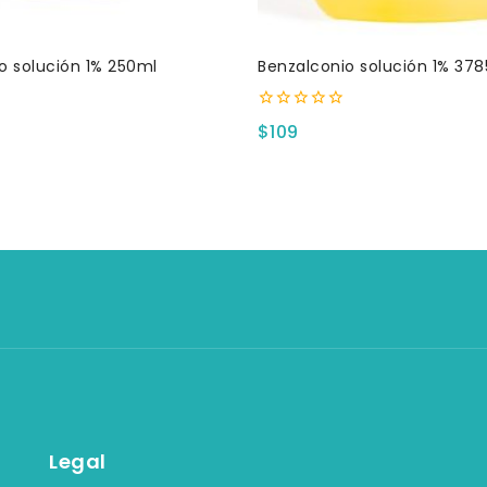
o solución 1% 250ml
Benzalconio solución 1% 378
0
$
109
fuera
de
5
Legal