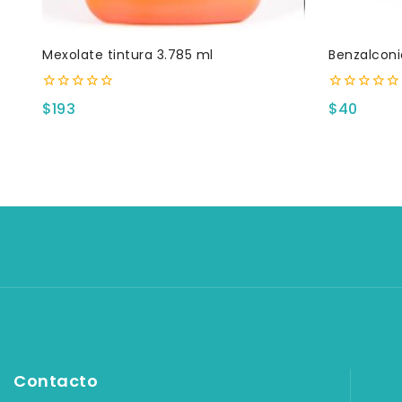
Mexolate tintura 3.785 ml
Benzalconi
0
0
$
193
$
40
fuera
fuera
de
de
5
5
Contacto