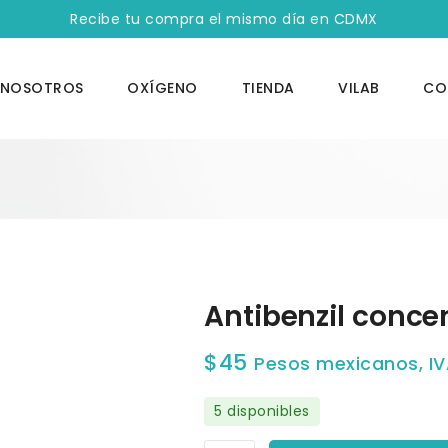
Recibe tu compra el mismo día en CDMX
NOSOTROS
OXÍGENO
TIENDA
VILAB
CO
Antibenzil conce
$
45
Pesos mexicanos, IV
5 disponibles