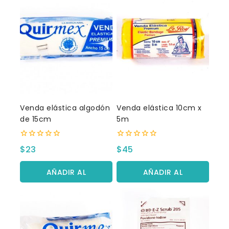
Venda elástica algodón
Venda elástica 10cm x
de 15cm
5m
0
0
$
23
$
45
fuera
fuera
de
de
5
5
AÑADIR AL
AÑADIR AL
CARRITO
CARRITO