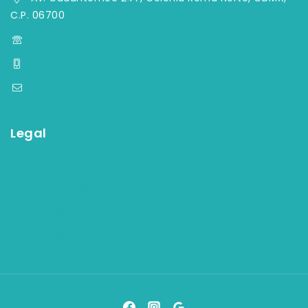
C.P. 06700
(55) 5584-4759, (55) 5584-33-09
+52 55 7903 2082
contacto@aqymsa.com
Legal
Términos y condiciones
Aviso de privacidad
Política de facturación
Política de devolución