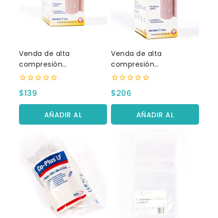
Venda de alta
Venda de alta
compresión
compresión
elastomedic 10 x 5 cm
elastomedic 15 x 5 cm
0
0
$
139
$
206
fuera
fuera
de
de
5
5
AÑADIR AL
AÑADIR AL
CARRITO
CARRITO