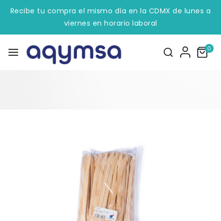
Recibe tu compra el mismo día en la CDMX de lunes a
viernes en horario laboral
0