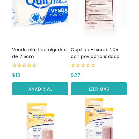
Venda elástica algodón
Cepillo e-zscrub 205
de 7.5cm
con povidona iodada
0
0
$
13
$
27
fuera
fuera
de
de
5
5
AÑADIR AL
LEER MÁS
CARRITO