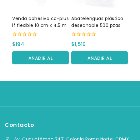
Venda cohesiva co-plus
Abatelenguas plástico
lf flexible 10 cm x 4.5 m
desechable 500 pzas
0
0
$
194
$
1,519
fuera
fuera
de
de
5
5
AÑADIR AL
AÑADIR AL
CARRITO
CARRITO
Contacto
Av. Cuauhtémoc 247, Colonia Roma Norte, CDMX,