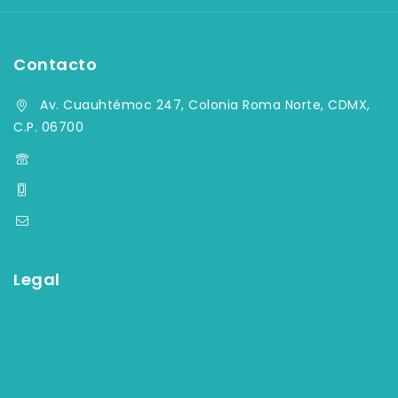
Contacto
Av. Cuauhtémoc 247, Colonia Roma Norte, CDMX,
C.P. 06700
(55) 5584-4759, (55) 5584-33-09
+52 55 7903 2082
contacto@aqymsa.com
Legal
Términos y condiciones
Aviso de privacidad
Política de facturación