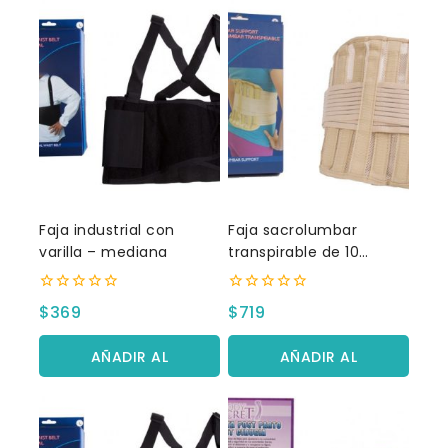
Faja industrial con
Faja sacrolumbar
varilla – mediana
transpirable de 10
pulgadas
0
0
$
369
$
719
fuera
fuera
de
de
5
5
AÑADIR AL
AÑADIR AL
CARRITO
CARRITO