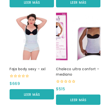
5
5
LEER MÁS
LEER MÁS
Faja body sexy – xxl
Chaleco ultra confort –
mediano
0
$
669
fuera
0
$
515
de
fuera
5
LEER MÁS
de
5
LEER MÁS