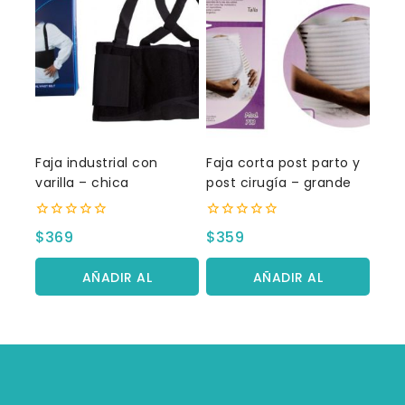
Faja industrial con
Faja corta post parto y
varilla – chica
post cirugía – grande
0
0
$
369
$
359
fuera
fuera
de
de
5
5
AÑADIR AL
AÑADIR AL
CARRITO
CARRITO