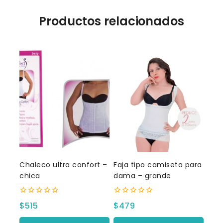
Productos relacionados
Chaleco ultra confort –
Faja tipo camiseta para
chica
dama – grande
0
0
$
515
$
479
fuera
fuera
de
de