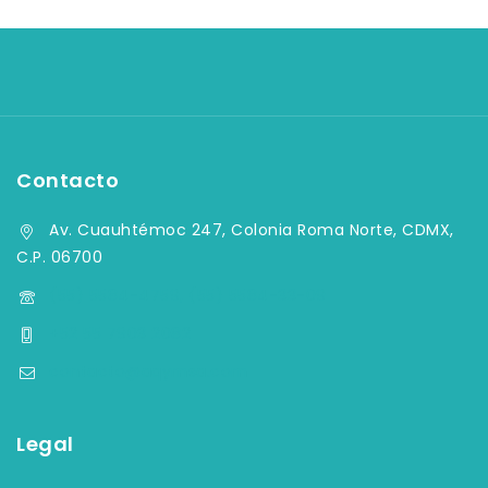
Contacto
Av. Cuauhtémoc 247, Colonia Roma Norte, CDMX,
C.P. 06700
(55) 5584-4759, (55) 5584-33-09
+52 55 7903 2082
contacto@aqymsa.com
Legal