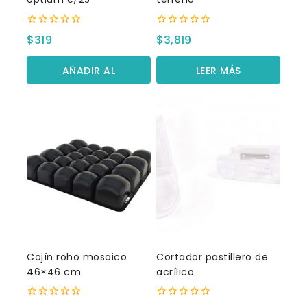
0
0
$
319
$
3,819
fuera
fuera
de
de
5
5
AÑADIR AL
LEER MÁS
CARRITO
Cojín roho mosaico
Cortador pastillero de
46×46 cm
acrílico
0
0