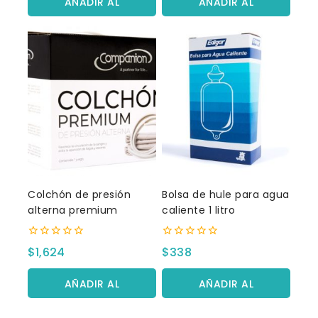
AÑADIR AL
AÑADIR AL
CARRITO
CARRITO
Colchón de presión
Bolsa de hule para agua
alterna premium
caliente 1 litro
0
0
$
1,624
$
338
fuera
fuera
de
de
5
5
AÑADIR AL
AÑADIR AL
CARRITO
CARRITO