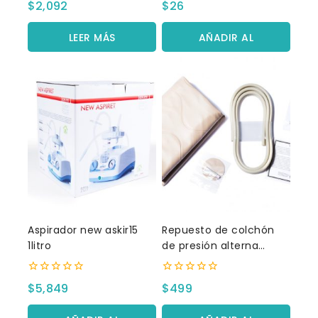
$
2,092
$
26
fuera
fuera
de
de
5
5
LEER MÁS
AÑADIR AL
CARRITO
Aspirador new askir15
Repuesto de colchón
1litro
de presión alterna
lumex
0
0
$
5,849
$
499
fuera
fuera
de
de
5
5