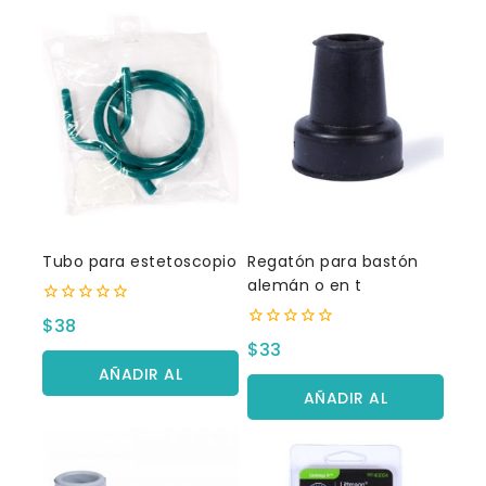
Tubo para estetoscopio
Regatón para bastón
alemán o en t
0
$
38
fuera
0
$
33
de
fuera
5
AÑADIR AL
de
5
AÑADIR AL
CARRITO
CARRITO