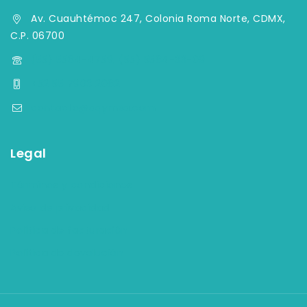
Av. Cuauhtémoc 247, Colonia Roma Norte, CDMX,
C.P. 06700
(55) 5584-4759, (55) 5584-33-09
+52 55 7903 2082
contacto@aqymsa.com
Legal
Términos y condiciones
Aviso de privacidad
Política de facturación
Política de devolución