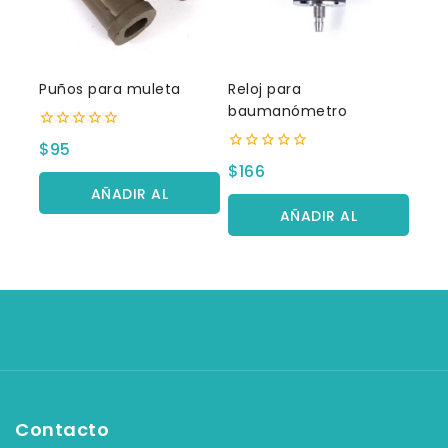
Puños para muleta
Reloj para
baumanómetro
0
$
95
fuera
0
$
166
de
fuera
5
AÑADIR AL
de
5
AÑADIR AL
CARRITO
CARRITO
Contacto