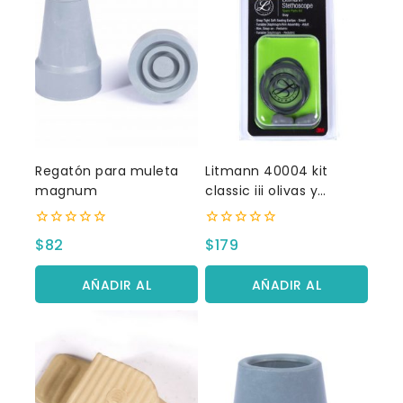
Regatón para muleta
Litmann 40004 kit
magnum
classic iii olivas y
diafragma
0
0
$
82
$
179
fuera
fuera
de
de
5
5
AÑADIR AL
AÑADIR AL
CARRITO
CARRITO