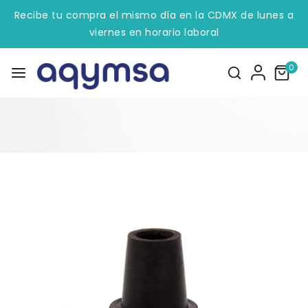
Recibe tu compra el mismo día en la CDMX de lunes a
viernes en horario laboral
0