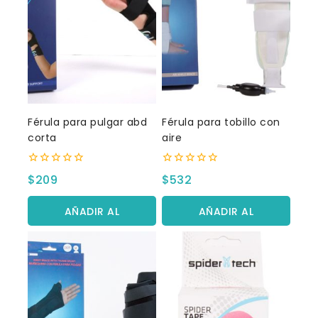
Férula para pulgar abd
Férula para tobillo con
corta
aire
0
0
$
209
$
532
fuera
fuera
de
de
5
5
AÑADIR AL
AÑADIR AL
CARRITO
CARRITO