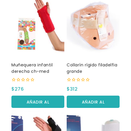
Muñequera infantil
Collarín rígido filadelfia
derecha ch-med
grande
0
0
$
276
$
312
fuera
fuera
de
de
5
5
AÑADIR AL
AÑADIR AL
CARRITO
CARRITO