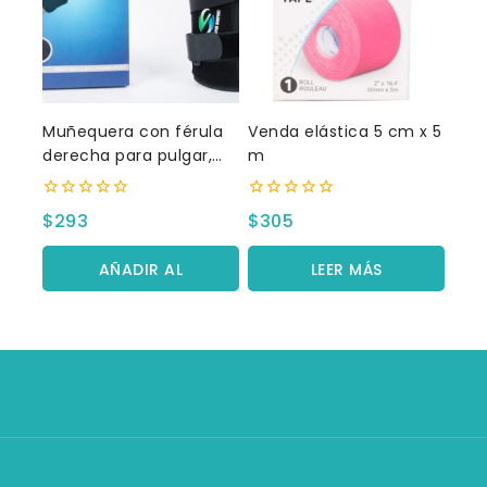
Muñequera con férula
Venda elástica 5 cm x 5
derecha para pulgar,
m
mediano
0
0
$
293
$
305
fuera
fuera
de
de
5
5
AÑADIR AL
LEER MÁS
CARRITO