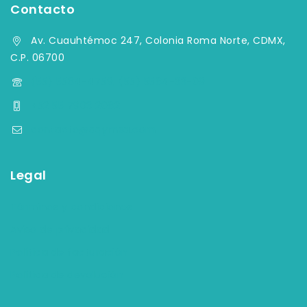
Contacto
Av. Cuauhtémoc 247, Colonia Roma Norte, CDMX,
C.P. 06700
(55) 5584-4759, (55) 5584-33-09
+52 55 7903 2082
contacto@aqymsa.com
Legal
Términos y condiciones
Aviso de privacidad
Política de facturación
Política de devolución