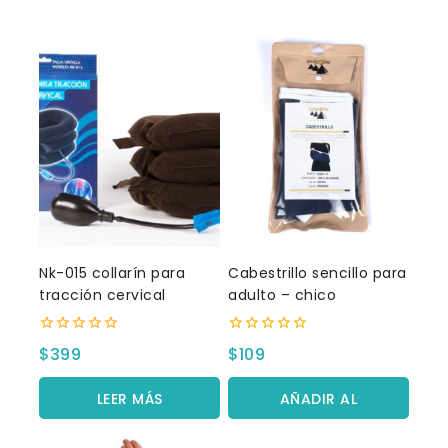
Nk-015 collarín para
Cabestrillo sencillo para
tracción cervical
adulto – chico
0
0
$
399
$
109
fuera
fuera
de
de
5
5
LEER MÁS
AÑADIR AL
CARRITO