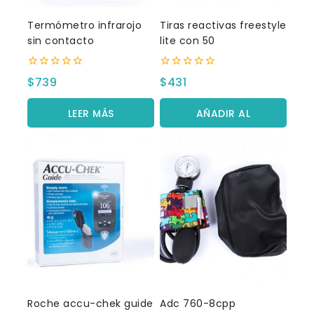
Termómetro infrarojo
Tiras reactivas freestyle
sin contacto
lite con 50
0
0
$
739
$
431
fuera
fuera
de
de
5
5
LEER MÁS
AÑADIR AL
CARRITO
Roche accu-chek guide
Adc 760-8cpp