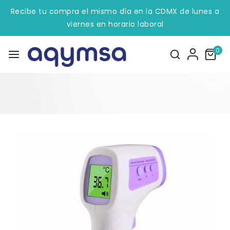
Recibe tu compra el mismo día en la CDMX de lunes a
viernes en horario laboral
0