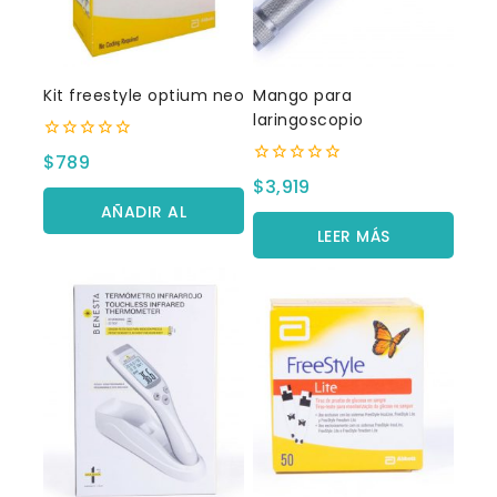
Kit freestyle optium neo
Mango para
laringoscopio
0
$
789
fuera
0
$
3,919
de
fuera
5
AÑADIR AL
de
5
LEER MÁS
CARRITO