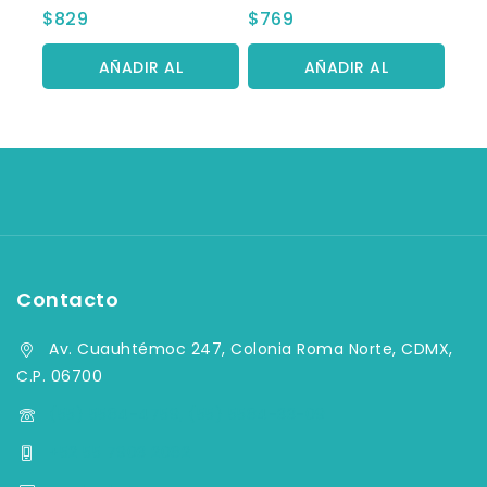
0
0
$
829
$
769
fuera
fuera
de
de
5
5
AÑADIR AL
AÑADIR AL
CARRITO
CARRITO
Contacto
Av. Cuauhtémoc 247, Colonia Roma Norte, CDMX,
C.P. 06700
(55) 5584-4759, (55) 5584-33-09
+52 55 7903 2082