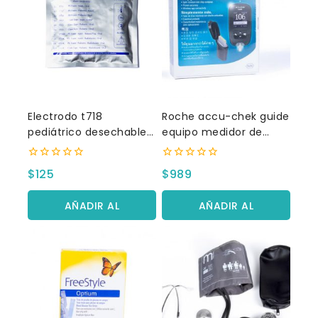
Electrodo t718
Roche accu-chek guide
pediátrico desechable
equipo medidor de
c/50 pzas.
glucosa
0
0
$
125
$
989
fuera
fuera
de
de
5
5
AÑADIR AL
AÑADIR AL
CARRITO
CARRITO