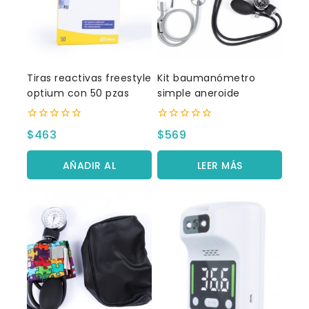
Tiras reactivas freestyle
Kit baumanómetro
optium con 50 pzas
simple aneroide
0
0
$
463
$
569
fuera
fuera
de
de
5
5
AÑADIR AL
LEER MÁS
CARRITO