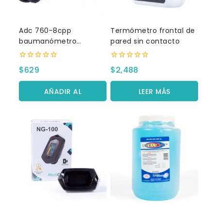
Adc 760-8cpp
Termómetro frontal de
baumanómetro
pared sin contacto
aneroide pediátrico
0
0
$
629
$
2,488
fuera
fuera
de
de
5
5
AÑADIR AL
LEER MÁS
CARRITO