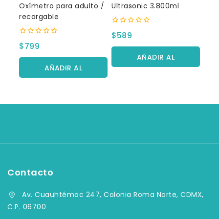
Oxímetro para adulto /
Ultrasonic 3.800ml
recargable
0
$
589
fuera
0
$
799
de
fuera
5
AÑADIR AL
de
5
AÑADIR AL
CARRITO
CARRITO
Contacto
Av. Cuauhtémoc 247, Colonia Roma Norte, CDMX,
C.P. 06700