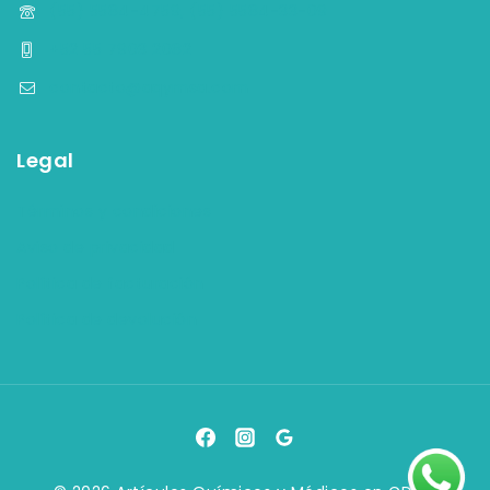
(55) 5584-4759, (55) 5584-33-09
+52 55 7903 2082
contacto@aqymsa.com
Legal
Términos y condiciones
Aviso de privacidad
Política de facturación
Política de devolución